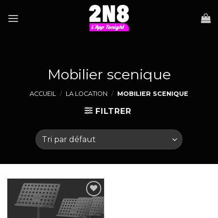
Skip
to
content
Mobilier scenique
ACCUEIL
/
LA LOCATION
/
MOBILIER SCENIQUE
FILTRER