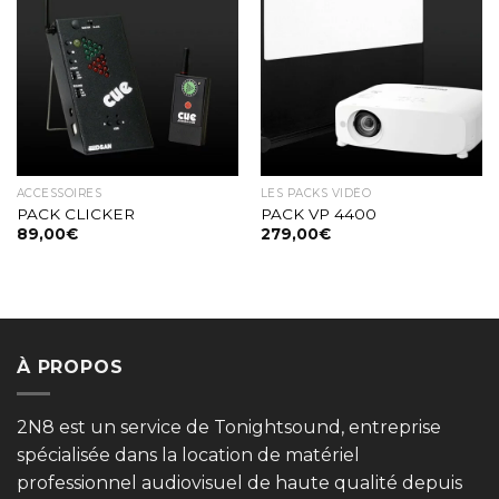
Ajouter
Ajouter
à la liste
à la liste
de
de
souhaits
souhaits
ACCESSOIRES
LES PACKS VIDÉO
PACK CLICKER
PACK VP 4400
89,00
€
279,00
€
À PROPOS
2N8 est un service de Tonightsound, entreprise
spécialisée dans la location de matériel
professionnel audiovisuel de haute qualité depuis