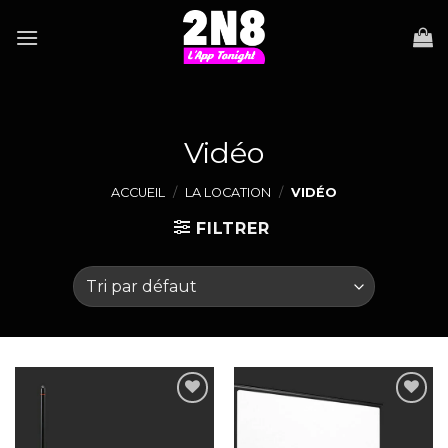
Skip
to
content
Vidéo
ACCUEIL
/
LA LOCATION
/
VIDÉO
FILTRER