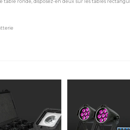
 table ronde, disposez-en deux sur les tables rectangul
tterie
Ajouter
Ajou
à la liste
à la l
de
de
souhaits
souha