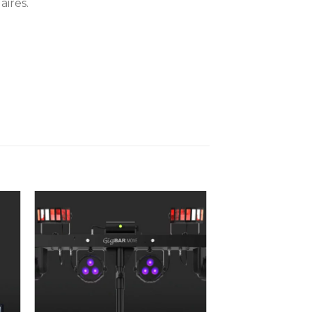
aires.
ter
Ajouter
iste
à la liste
de
its
souhaits