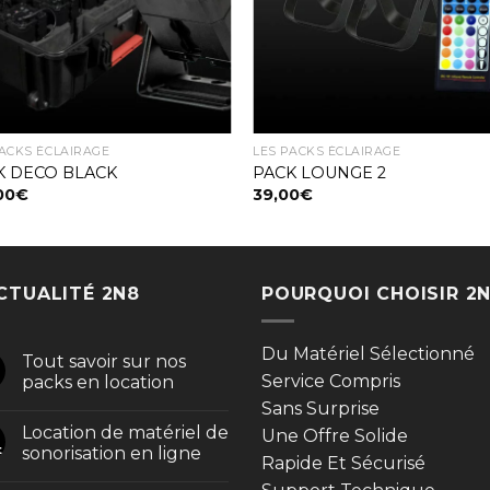
PACKS ÉCLAIRAGE
LES PACKS ÉCLAIRAGE
K DECO BLACK
PACK LOUNGE 2
00
€
39,00
€
ACTUALITÉ 2N8
POURQUOI CHOISIR 2
Du Matériel Sélectionné
Tout savoir sur nos
Service Compris
packs en location
Sans Surprise
Location de matériel de
Une Offre Solide
t
sonorisation en ligne
Rapide Et Sécurisé