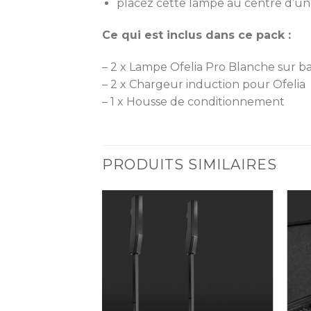
placez cette lampe au centre d’une
Ce qui est inclus dans ce pack :
– 2 x Lampe Ofelia Pro Blanche sur ba
– 2 x Chargeur induction pour Ofelia
– 1 x Housse de conditionnement
PRODUITS SIMILAIRES
Ajouter
Ajouter
à la liste
à la liste
de
de
souhaits
souhaits