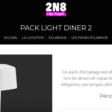
PACK LIGHT DINER 2
ACCUEIL
/
LA LOCATION
/
ÉCLAIRAGE
/
LES PACKS ÉCLAIRAGE
Ce pack d’éclairage est i
lors de diners et repas f
Ajouter
élégante, ces lampes déli
à la liste
de
souhaits
Péri