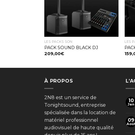
AGE
LES PACKS SON
LES 
NTAGE
PACK SOUND BLACK DJ
PAC
209,00
€
159,
À PROPOS
L’
2N8 est un service de
10
Tonightsound, entreprise
Jan
spécialisée dans la location de
matériel professionnel
09
Aoû
audiovisuel de haute qualité